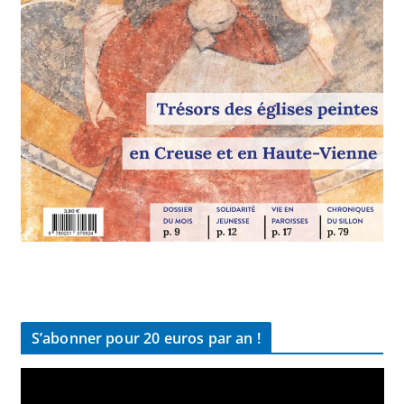
S’abonner pour 20 euros par an !
L
e