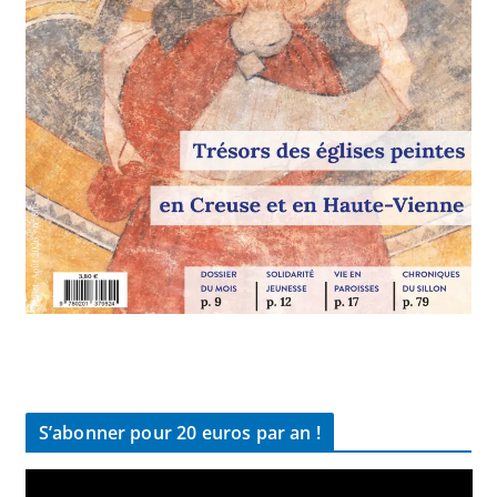
S’abonner pour 20 euros par an !
L