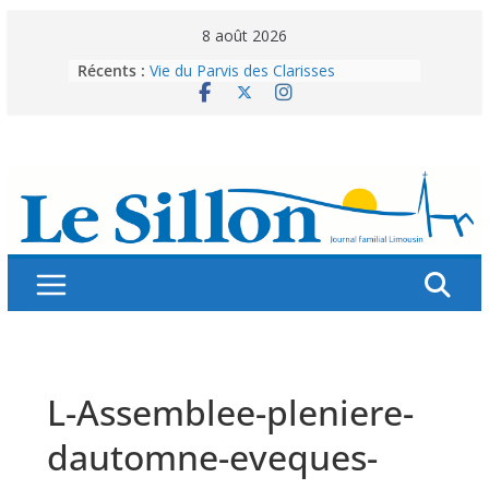
Skip
8 août 2026
to
Récents :
Vie du Parvis des Clarisses
content
La brochure « Des vacances
autrement »
Les grandes tablées : 100 000
personnes à table pour célébrer 80
ans de Fraternité
Splendeurs murales de nos églises
Abonnez-vous ! Réabonnez-vous !
L-Assemblee-pleniere-
dautomne-eveques-