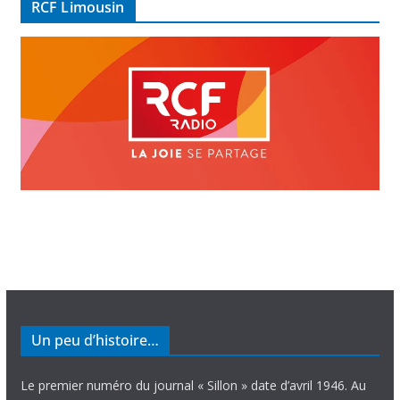
RCF Limousin
o
Un peu d’histoire…
Le premier numéro du journal « Sillon » date d’avril 1946. Au