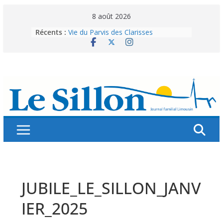
Skip
8 août 2026
to
Récents :
Vie du Parvis des Clarisses
content
La brochure « Des vacances
autrement »
Les grandes tablées : 100 000
personnes à table pour célébrer 80
ans de Fraternité
Splendeurs murales de nos églises
Abonnez-vous ! Réabonnez-vous !
JUBILE_LE_SILLON_JANV
IER_2025