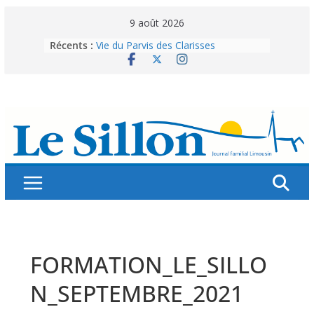
Skip
9 août 2026
to
Récents :
Vie du Parvis des Clarisses
content
La brochure « Des vacances
autrement »
Les grandes tablées : 100 000
personnes à table pour célébrer 80
ans de Fraternité
Splendeurs murales de nos églises
Abonnez-vous ! Réabonnez-vous !
FORMATION_LE_SILLO
N_SEPTEMBRE_2021