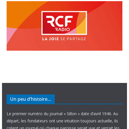
Un peu d’histoire…
Le premier numéro du journal « Sillon » date d’avril 1946. Au
départ, les fondateurs ont une intuition toujours actuelle, ils
créent un journal où chaque paroisse serait vue et verrait les