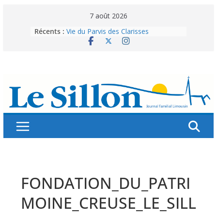
Skip
7 août 2026
to
Récents :
Vie du Parvis des Clarisses
content
La brochure « Des vacances
autrement »
Les grandes tablées : 100 000
personnes à table pour célébrer 80
ans de Fraternité
Splendeurs murales de nos églises
Abonnez-vous ! Réabonnez-vous !
FONDATION_DU_PATRI
MOINE_CREUSE_LE_SILL