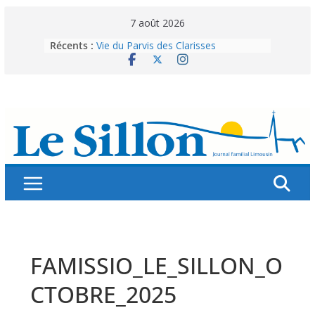
Skip
7 août 2026
to
Récents :
Vie du Parvis des Clarisses
content
La brochure « Des vacances
autrement »
Les grandes tablées : 100 000
personnes à table pour célébrer 80
ans de Fraternité
Splendeurs murales de nos églises
Abonnez-vous ! Réabonnez-vous !
FAMISSIO_LE_SILLON_O
CTOBRE_2025