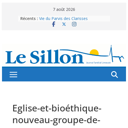
Skip
7 août 2026
to
Récents :
Vie du Parvis des Clarisses
content
La brochure « Des vacances
autrement »
Les grandes tablées : 100 000
personnes à table pour célébrer 80
ans de Fraternité
Splendeurs murales de nos églises
Abonnez-vous ! Réabonnez-vous !
Eglise-et-bioéthique-
nouveau-groupe-de-