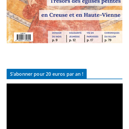
S’abonner pour 20 euros par an !
L
e
c
t
e
u