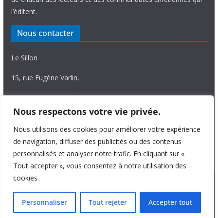
l’éditent.
Nous contacter
Le Sillon
15, rue Eugène Varlin,
87036 Limoges Cedex.
Nous respectons votre vie privée.
Tél. 05 55 06 14 15
Nous utilisons des cookies pour améliorer votre expérience
Nous écrire
de navigation, diffuser des publicités ou des contenus
personnalisés et analyser notre trafic. En cliquant sur «
Tout accepter », vous consentez à notre utilisation des
cookies.
Copyright © 2026
Le Sillon
. All rights reserved.
Personnaliser
Tout rejeter
Accepter tout
Theme:
ColorMag Pro
by ThemeGrill. Powered by
WordPress
.