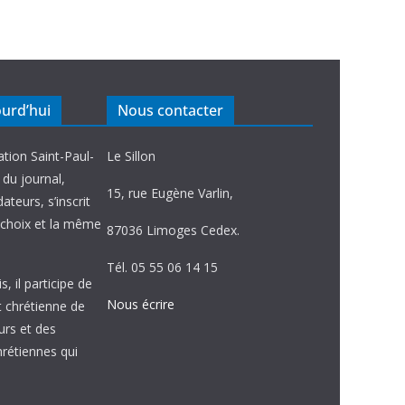
ourd’hui
Nous contacter
ation Saint-Paul-
Le Sillon
e du journal,
15, rue Eugène Varlin,
ateurs, s’inscrit
choix et la même
87036 Limoges Cedex.
Tél. 05 55 06 14 15
, il participe de
Nous écrire
et chrétienne de
urs et des
étiennes qui