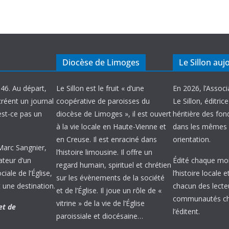
Diocèse de Limoges
Le Sillon auj
946. Au départ,
Le Sillon est le fruit « d’une
En 2026, l’Associ
créent un journal
coopérative de paroisses du
Le Sillon, éditric
’est-ce pas un
diocèse de Limoges », il est ouvert
héritière des fond
à la vie locale en Haute-Vienne et
dans les mêmes 
en Creuse. Il est enraciné dans
orientation.
 Marc Sangnier,
l’histoire limousine. Il offre un
ateur d’un
Édité chaque mois
regard humain, spirituel et chrétien
ale de l’Église,
l’histoire locale 
sur les évènements de la société
 une destination.
chacun des lecte
et de l’Église. Il joue un rôle de «
communautés chr
vitrine » de la vie de l’Église
et de
l’éditent.
paroissiale et diocésaine…