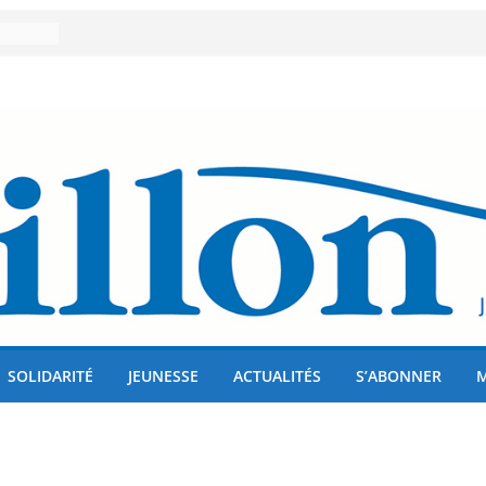
er 80
lises
us !
SOLIDARITÉ
JEUNESSE
ACTUALITÉS
S’ABONNER