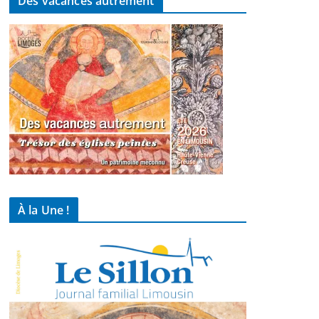
Des vacances autrement
À la Une !