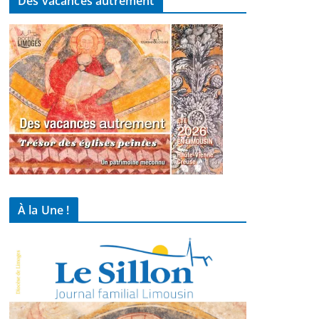
Des vacances autrement
À la Une !