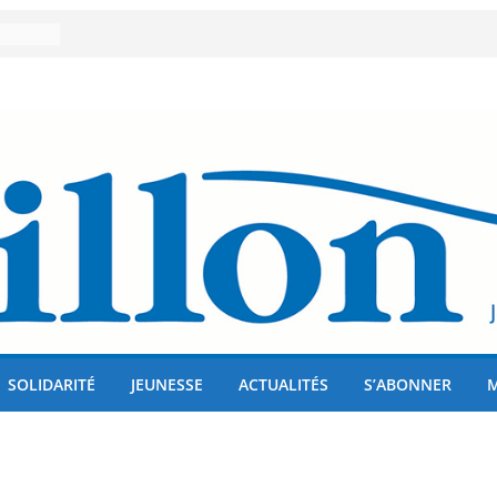
er 80
lises
us !
SOLIDARITÉ
JEUNESSE
ACTUALITÉS
S’ABONNER