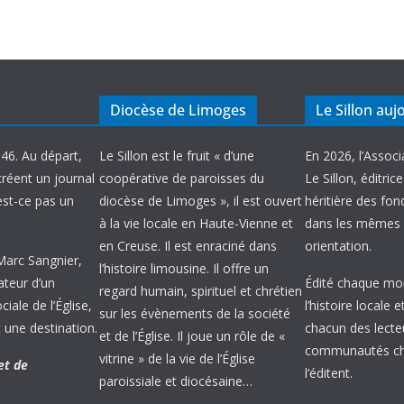
Diocèse de Limoges
Le Sillon auj
946. Au départ,
Le Sillon est le fruit « d’une
En 2026, l’Associ
créent un journal
coopérative de paroisses du
Le Sillon, éditric
’est-ce pas un
diocèse de Limoges », il est ouvert
héritière des fond
à la vie locale en Haute-Vienne et
dans les mêmes 
en Creuse. Il est enraciné dans
orientation.
 Marc Sangnier,
l’histoire limousine. Il offre un
ateur d’un
Édité chaque mois
regard humain, spirituel et chrétien
ale de l’Église,
l’histoire locale 
sur les évènements de la société
 une destination.
chacun des lecte
et de l’Église. Il joue un rôle de «
communautés chr
vitrine » de la vie de l’Église
et de
l’éditent.
paroissiale et diocésaine…