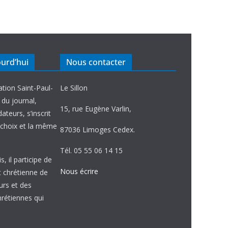
ourd’hui
Nous contacter
ation Saint-Paul-
Le Sillon
e du journal,
15, rue Eugène Varlin,
ateurs, s’inscrit
choix et la même
87036 Limoges Cedex.
Tél. 05 55 06 14 15
, il participe de
Nous écrire
et chrétienne de
urs et des
étiennes qui