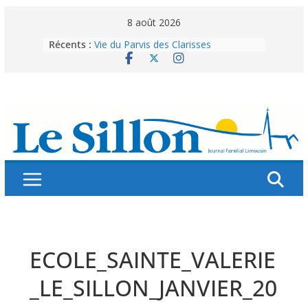
Skip
8 août 2026
to
Récents :
Vie du Parvis des Clarisses
content
La brochure « Des vacances
autrement »
Les grandes tablées : 100 000
personnes à table pour célébrer 80
ans de Fraternité
Splendeurs murales de nos églises
Abonnez-vous ! Réabonnez-vous !
ECOLE_SAINTE_VALERIE
_LE_SILLON_JANVIER_20