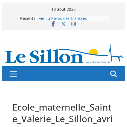
Skip
10 août 2026
to
Récents :
Vie du Parvis des Clarisses
content
La brochure « Des vacances
autrement »
Les grandes tablées : 100 000
personnes à table pour célébrer 80
ans de Fraternité
Splendeurs murales de nos églises
Abonnez-vous ! Réabonnez-vous !
Ecole_maternelle_Saint
e_Valerie_Le_Sillon_avri