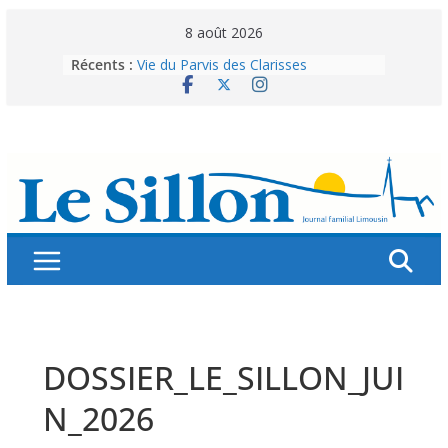
Skip
8 août 2026
to
Récents :
Vie du Parvis des Clarisses
content
La brochure « Des vacances
autrement »
Les grandes tablées : 100 000
personnes à table pour célébrer 80
ans de Fraternité
Splendeurs murales de nos églises
Abonnez-vous ! Réabonnez-vous !
DOSSIER_LE_SILLON_JUI
N_2026