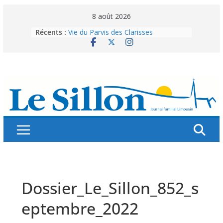
Skip
8 août 2026
to
Récents :
Vie du Parvis des Clarisses
content
La brochure « Des vacances
autrement »
Les grandes tablées : 100 000
personnes à table pour célébrer 80
ans de Fraternité
Splendeurs murales de nos églises
Abonnez-vous ! Réabonnez-vous !
Dossier_Le_Sillon_852_s
eptembre_2022