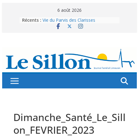
Skip
6 août 2026
to
Récents :
Vie du Parvis des Clarisses
content
La brochure « Des vacances
autrement »
Les grandes tablées : 100 000
personnes à table pour célébrer 80
ans de Fraternité
Splendeurs murales de nos églises
Abonnez-vous ! Réabonnez-vous !
Dimanche_Santé_Le_Sill
on_FEVRIER_2023