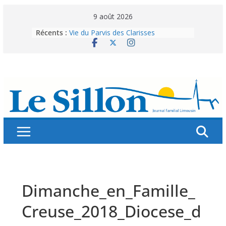
Skip
9 août 2026
to
Récents :
Vie du Parvis des Clarisses
content
La brochure « Des vacances
autrement »
Les grandes tablées : 100 000
personnes à table pour célébrer 80
ans de Fraternité
Splendeurs murales de nos églises
Abonnez-vous ! Réabonnez-vous !
Dimanche_en_Famille_
Creuse_2018_Diocese_d