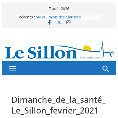
Skip
7 août 2026
to
Récents :
Vie du Parvis des Clarisses
content
La brochure « Des vacances
autrement »
Les grandes tablées : 100 000
personnes à table pour célébrer 80
ans de Fraternité
Splendeurs murales de nos églises
Abonnez-vous ! Réabonnez-vous !
Dimanche_de_la_santé_
Le_Sillon_fevrier_2021