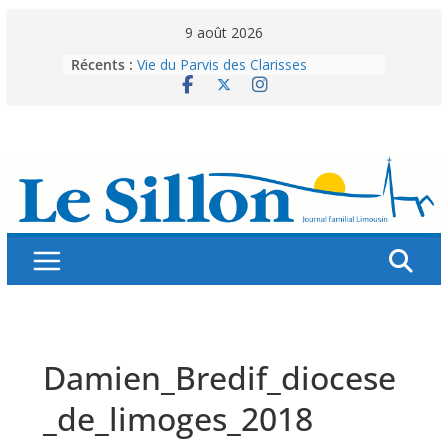
Skip
9 août 2026
to
Récents :
Vie du Parvis des Clarisses
content
La brochure « Des vacances
autrement »
Les grandes tablées : 100 000
personnes à table pour célébrer 80
ans de Fraternité
Splendeurs murales de nos églises
Abonnez-vous ! Réabonnez-vous !
Damien_Bredif_diocese
_de_limoges_2018