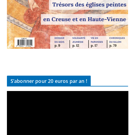
S’abonner pour 20 euros par an !
L
e
c
t
e
u