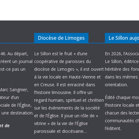
Diocèse de Limoges
Le Sillon auj
946. Au départ,
Le Sillon est le fruit « d’une
En 2026, l’Associ
créent un journal
coopérative de paroisses du
Le Sillon, éditric
’est-ce pas un
diocèse de Limoges », il est ouvert
héritière des fond
à la vie locale en Haute-Vienne et
dans les mêmes 
en Creuse. Il est enraciné dans
orientation.
 Marc Sangnier,
l’histoire limousine. Il offre un
ateur d’un
Édité chaque mois
regard humain, spirituel et chrétien
ale de l’Église,
l’histoire locale 
sur les évènements de la société
 une destination.
chacun des lecte
et de l’Église. Il joue un rôle de «
communautés chr
vitrine » de la vie de l’Église
et de
l’éditent.
paroissiale et diocésaine…