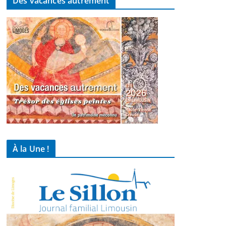
Des vacances autrement
À la Une !