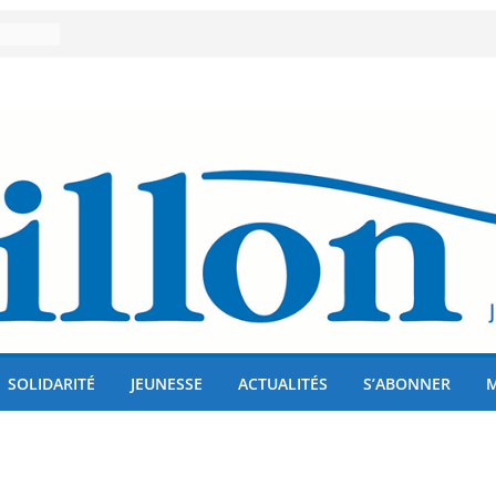
er 80
lises
us !
SOLIDARITÉ
JEUNESSE
ACTUALITÉS
S’ABONNER