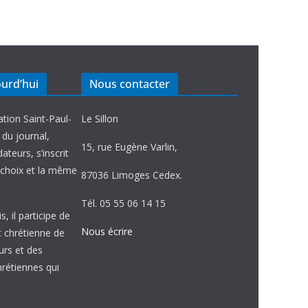
ourd’hui
Nous contacter
ation Saint-Paul-
Le Sillon
e du journal,
15, rue Eugène Varlin,
ateurs, s’inscrit
choix et la même
87036 Limoges Cedex.
Tél. 05 55 06 14 15
, il participe de
Nous écrire
et chrétienne de
urs et des
étiennes qui