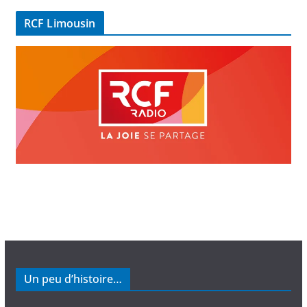
é
RCF Limousin
o
Un peu d’histoire…