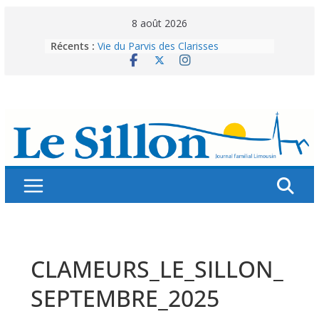
Skip
8 août 2026
to
Récents :
Vie du Parvis des Clarisses
content
La brochure « Des vacances
autrement »
Les grandes tablées : 100 000
personnes à table pour célébrer 80
ans de Fraternité
Splendeurs murales de nos églises
Abonnez-vous ! Réabonnez-vous !
CLAMEURS_LE_SILLON_
SEPTEMBRE_2025