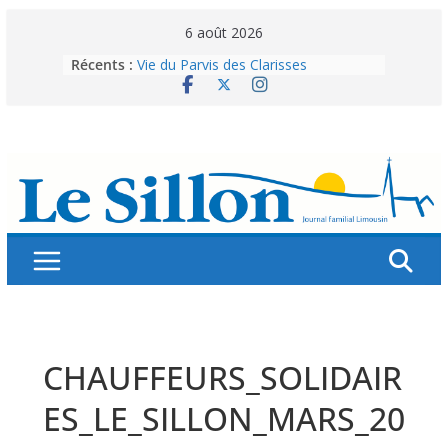
Skip
6 août 2026
to
Récents :
Vie du Parvis des Clarisses
content
La brochure « Des vacances
autrement »
Les grandes tablées : 100 000
personnes à table pour célébrer 80
ans de Fraternité
Splendeurs murales de nos églises
Abonnez-vous ! Réabonnez-vous !
CHAUFFEURS_SOLIDAIR
ES_LE_SILLON_MARS_20