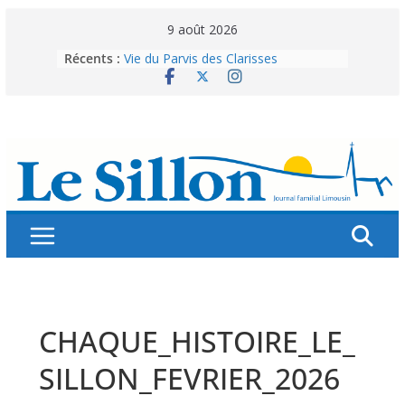
Skip
9 août 2026
to
Récents :
Vie du Parvis des Clarisses
content
La brochure « Des vacances
autrement »
Les grandes tablées : 100 000
personnes à table pour célébrer 80
ans de Fraternité
Splendeurs murales de nos églises
Abonnez-vous ! Réabonnez-vous !
CHAQUE_HISTOIRE_LE_
SILLON_FEVRIER_2026