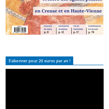
S’abonner pour 20 euros par an !
L
e
c
t
e
u
r