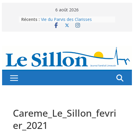
Skip
6 août 2026
to
Récents :
Vie du Parvis des Clarisses
content
La brochure « Des vacances
autrement »
Les grandes tablées : 100 000
personnes à table pour célébrer 80
ans de Fraternité
Splendeurs murales de nos églises
Abonnez-vous ! Réabonnez-vous !
Careme_Le_Sillon_fevri
er_2021