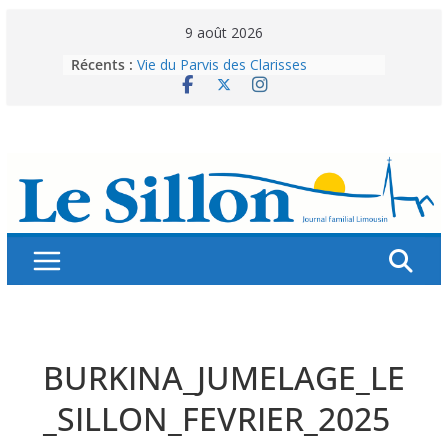
Skip
9 août 2026
to
Récents :
Vie du Parvis des Clarisses
content
La brochure « Des vacances
autrement »
Les grandes tablées : 100 000
personnes à table pour célébrer 80
ans de Fraternité
Splendeurs murales de nos églises
Abonnez-vous ! Réabonnez-vous !
BURKINA_JUMELAGE_LE
_SILLON_FEVRIER_2025