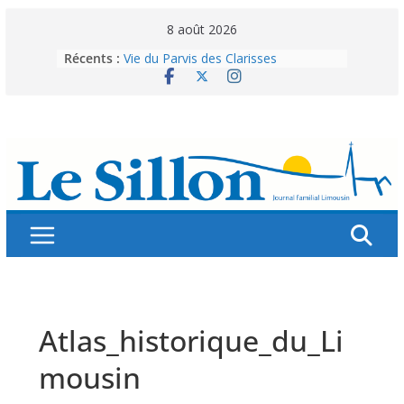
Skip
8 août 2026
to
Récents :
Vie du Parvis des Clarisses
content
La brochure « Des vacances
autrement »
Les grandes tablées : 100 000
personnes à table pour célébrer 80
ans de Fraternité
Splendeurs murales de nos églises
Abonnez-vous ! Réabonnez-vous !
Atlas_historique_du_Li
mousin