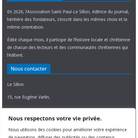
En 2026, l’Association Saint-Paul-Le Sillon, éditrice du journal,
héritière des fondateurs, s’inscrit dans les mêmes choix et la
même orientation.
Édité chaque mois, il participe de l’histoire locale et chrétienne
de chacun des lecteurs et des communautés chrétiennes qui
l’éditent.
Nous contacter
Le Sillon
15, rue Eugène Varlin,
87036 Limoges Cedex.
Nous respectons votre vie privée.
Tél. 05 55 06 14 15
Nous utilisons des cookies pour améliorer votre expérience
Nous écrire
de navigation, diffuser des publicités ou des contenus