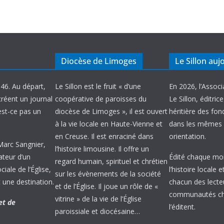
Diocèse de Limoges
Le Sillon auj
946. Au départ,
Le Sillon est le fruit « d’une
En 2026, l’Associ
créent un journal
coopérative de paroisses du
Le Sillon, éditric
’est-ce pas un
diocèse de Limoges », il est ouvert
héritière des fond
à la vie locale en Haute-Vienne et
dans les mêmes 
en Creuse. Il est enraciné dans
orientation.
 Marc Sangnier,
l’histoire limousine. Il offre un
ateur d’un
Édité chaque mois
regard humain, spirituel et chrétien
ale de l’Église,
l’histoire locale 
sur les évènements de la société
 une destination.
chacun des lecte
et de l’Église. Il joue un rôle de «
communautés chr
vitrine » de la vie de l’Église
et de
l’éditent.
paroissiale et diocésaine…