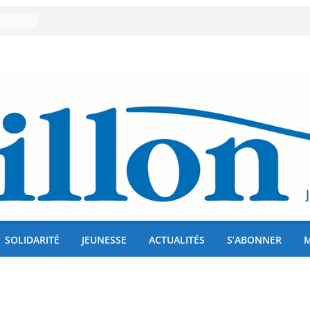
er 80
lises
us !
SOLIDARITÉ
JEUNESSE
ACTUALITÉS
S’ABONNER