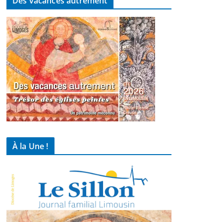
Des vacances autrement
À la Une !