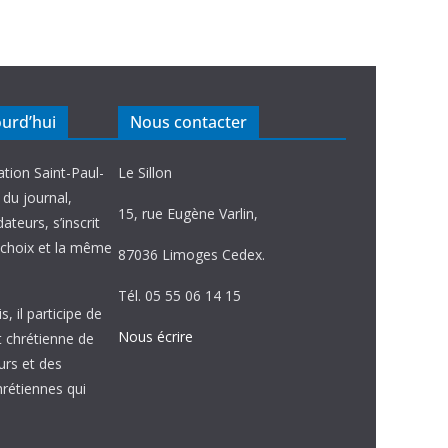
ourd’hui
Nous contacter
ation Saint-Paul-
Le Sillon
e du journal,
15, rue Eugène Varlin,
ateurs, s’inscrit
choix et la même
87036 Limoges Cedex.
Tél. 05 55 06 14 15
, il participe de
Nous écrire
et chrétienne de
urs et des
étiennes qui