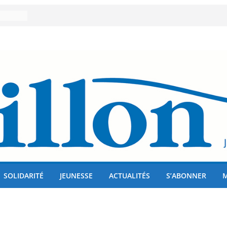
er 80
lises
us !
SOLIDARITÉ
JEUNESSE
ACTUALITÉS
S’ABONNER