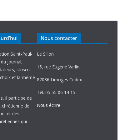
ourd’hui
Nous contacter
ation Saint-Paul-
Le Sillon
e du journal,
15, rue Eugène Varlin,
ateurs, s’inscrit
choix et la même
87036 Limoges Cedex.
Tél. 05 55 06 14 15
, il participe de
Nous écrire
et chrétienne de
urs et des
étiennes qui