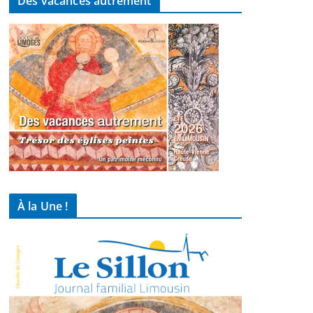
Des vacances autrement
À la Une !