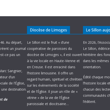
Diocèse de Limoges
Le Sillon auj
946. Au départ,
Le Sillon est le fruit « d’une
En 2026, l’Associ
créent un journal
coopérative de paroisses du
Le Sillon, éditric
’est-ce pas un
diocèse de Limoges », il est ouvert
héritière des fond
à la vie locale en Haute-Vienne et
dans les mêmes 
en Creuse. Il est enraciné dans
orientation.
 Marc Sangnier,
l’histoire limousine. Il offre un
ateur d’un
Édité chaque mois
regard humain, spirituel et chrétien
ale de l’Église,
l’histoire locale 
sur les évènements de la société
 une destination.
chacun des lecte
et de l’Église. Il joue un rôle de «
communautés chr
vitrine » de la vie de l’Église
et de
l’éditent.
paroissiale et diocésaine…