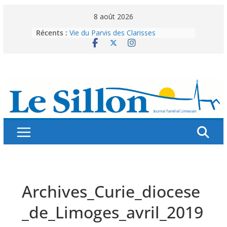
Skip
8 août 2026
to
Récents :
Vie du Parvis des Clarisses
content
La brochure « Des vacances
autrement »
Les grandes tablées : 100 000
personnes à table pour célébrer 80
ans de Fraternité
Splendeurs murales de nos églises
Abonnez-vous ! Réabonnez-vous !
Archives_Curie_diocese
_de_Limoges_avril_2019