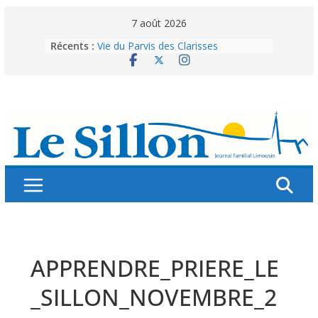
Skip
7 août 2026
to
Récents :
Vie du Parvis des Clarisses
content
La brochure « Des vacances
autrement »
Les grandes tablées : 100 000
personnes à table pour célébrer 80
ans de Fraternité
Splendeurs murales de nos églises
Abonnez-vous ! Réabonnez-vous !
APPRENDRE_PRIERE_LE
_SILLON_NOVEMBRE_2