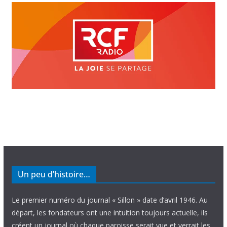
Un peu d’histoire…
Le premier numéro du journal « Sillon » date d’avril 1946. Au
départ, les fondateurs ont une intuition toujours actuelle, ils
créent un journal où chaque paroisse serait vue et verrait les