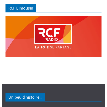
é
RCF Limousin
o
Un peu d’histoire…