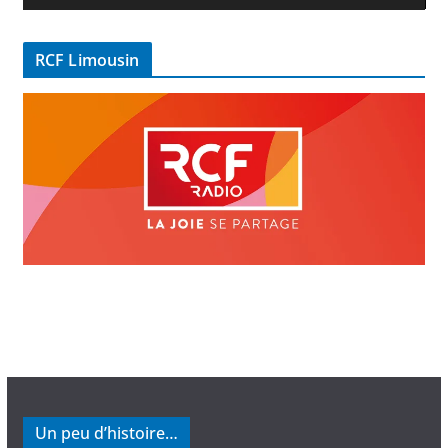
d
é
RCF Limousin
o
Un peu d’histoire…