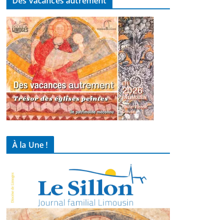
Des vacances autrement
À la Une !