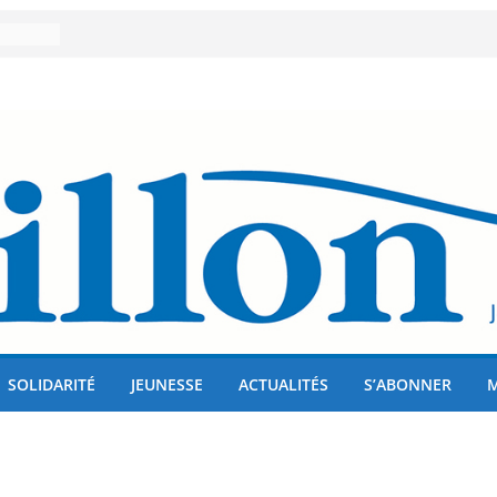
er 80
lises
us !
SOLIDARITÉ
JEUNESSE
ACTUALITÉS
S’ABONNER