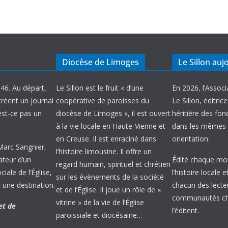
Diocèse de Limoges
Le Sillon auj
946. Au départ,
Le Sillon est le fruit « d’une
En 2026, l’Associ
créent un journal
coopérative de paroisses du
Le Sillon, éditric
’est-ce pas un
diocèse de Limoges », il est ouvert
héritière des fond
à la vie locale en Haute-Vienne et
dans les mêmes 
en Creuse. Il est enraciné dans
orientation.
 Marc Sangnier,
l’histoire limousine. Il offre un
ateur d’un
Édité chaque mois
regard humain, spirituel et chrétien
ale de l’Église,
l’histoire locale 
sur les évènements de la société
 une destination.
chacun des lecte
et de l’Église. Il joue un rôle de «
communautés chr
vitrine » de la vie de l’Église
et de
l’éditent.
paroissiale et diocésaine…