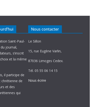
ourd’hui
Nous contacter
ation Saint-Paul-
Le Sillon
e du journal,
15, rue Eugène Varlin,
ateurs, s’inscrit
choix et la même
87036 Limoges Cedex.
Tél. 05 55 06 14 15
, il participe de
Nous écrire
et chrétienne de
urs et des
étiennes qui