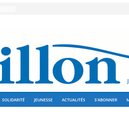
er 80
lises
us !
SOLIDARITÉ
JEUNESSE
ACTUALITÉS
S’ABONNER