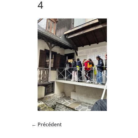
4
← Précédent