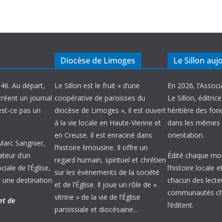
Diocèse de Limoges
Le Sillon auj
946. Au départ,
Le Sillon est le fruit « d’une
En 2026, l’Associ
créent un journal
coopérative de paroisses du
Le Sillon, éditric
’est-ce pas un
diocèse de Limoges », il est ouvert
héritière des fond
à la vie locale en Haute-Vienne et
dans les mêmes 
en Creuse. Il est enraciné dans
orientation.
 Marc Sangnier,
l’histoire limousine. Il offre un
ateur d’un
Édité chaque mois
regard humain, spirituel et chrétien
ale de l’Église,
l’histoire locale 
sur les évènements de la société
 une destination.
chacun des lecte
et de l’Église. Il joue un rôle de «
communautés chr
vitrine » de la vie de l’Église
et de
l’éditent.
paroissiale et diocésaine…