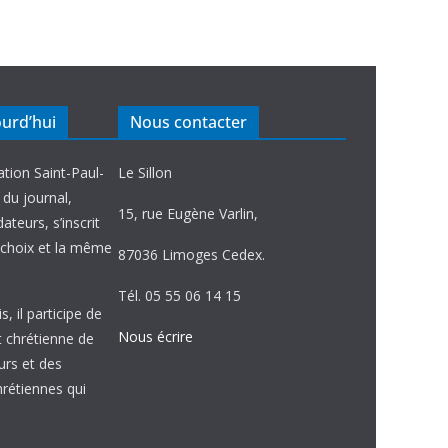
ourd’hui
Nous contacter
ation Saint-Paul-
Le Sillon
e du journal,
15, rue Eugène Varlin,
ateurs, s’inscrit
choix et la même
87036 Limoges Cedex.
Tél. 05 55 06 14 15
, il participe de
Nous écrire
et chrétienne de
urs et des
étiennes qui