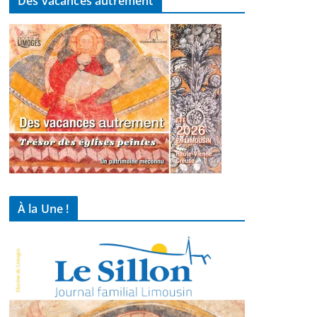
Des vacances autrement
À la Une !