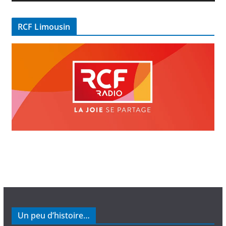
d
é
RCF Limousin
o
Un peu d’histoire…