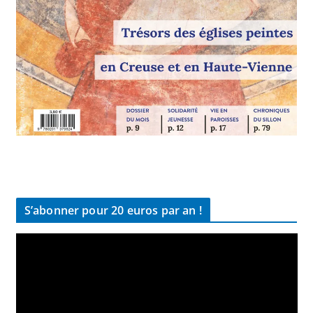
S’abonner pour 20 euros par an !
L
e
c
t
e