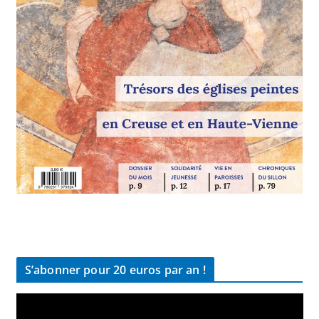
S’abonner pour 20 euros par an !
L