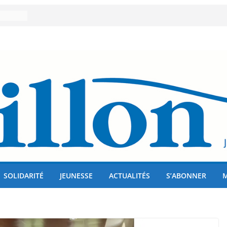
er 80
lises
us !
SOLIDARITÉ
JEUNESSE
ACTUALITÉS
S’ABONNER