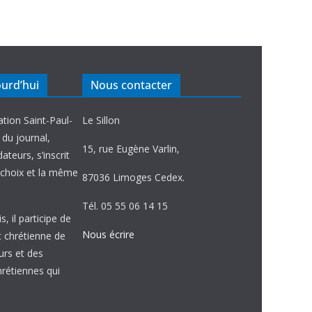
ourd’hui
Nous contacter
ation Saint-Paul-
Le Sillon
e du journal,
15, rue Eugène Varlin,
ateurs, s’inscrit
choix et la même
87036 Limoges Cedex.
Tél. 05 55 06 14 15
, il participe de
Nous écrire
et chrétienne de
urs et des
étiennes qui