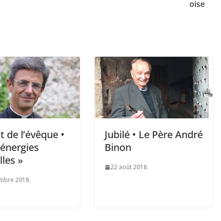
oise
 de l’évêque •
Jubilé • Le Père André
 énergies
Binon
les »
22 août 2018
embre 2018