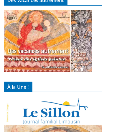
Des vacances autrement
À la Une !