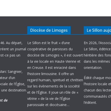
Diocèse de Limoges
Le Sillon auj
946. Au départ,
Le Sillon est le fruit « d’une
En 2026, l’Associ
créent un journal
coopérative de paroisses du
Le Sillon, éditric
’est-ce pas un
diocèse de Limoges », il est ouvert
héritière des fond
à la vie locale en Haute-Vienne et
dans les mêmes 
en Creuse. Il est enraciné dans
orientation.
 Marc Sangnier,
l’histoire limousine. Il offre un
ateur d’un
Édité chaque mois
regard humain, spirituel et chrétien
ale de l’Église,
l’histoire locale 
sur les évènements de la société
 une destination.
chacun des lecte
et de l’Église. Il joue un rôle de «
communautés chr
vitrine » de la vie de l’Église
et de
l’éditent.
paroissiale et diocésaine…