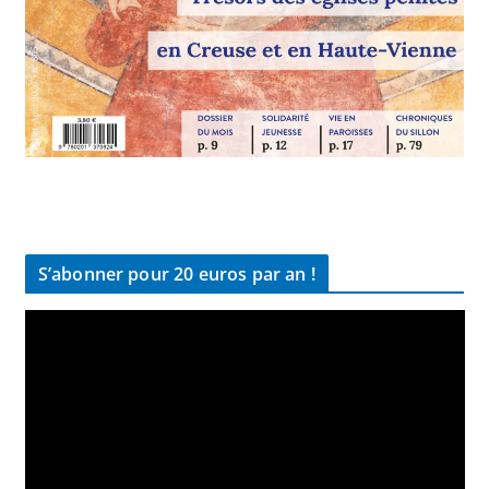
S’abonner pour 20 euros par an !
L
e
c
t
e
u
r