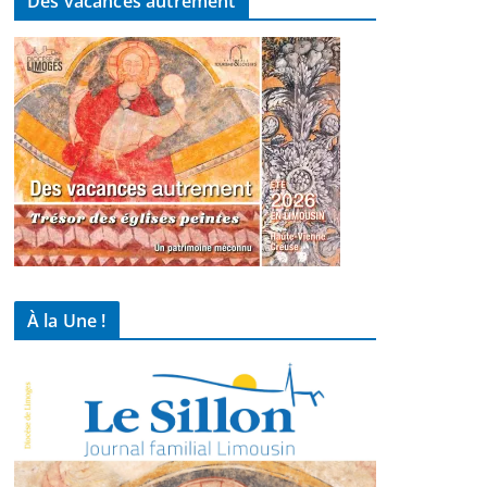
Des vacances autrement
À la Une !