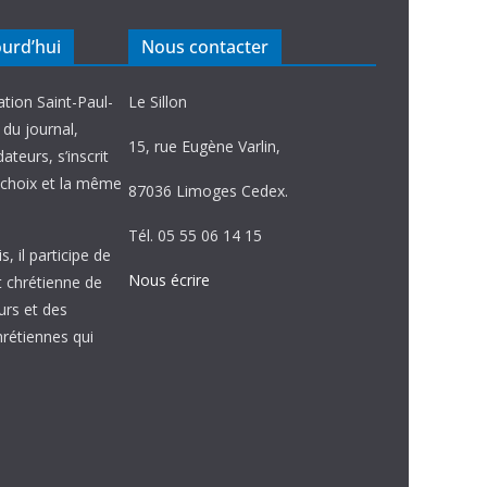
ourd’hui
Nous contacter
ation Saint-Paul-
Le Sillon
e du journal,
15, rue Eugène Varlin,
ateurs, s’inscrit
choix et la même
87036 Limoges Cedex.
Tél. 05 55 06 14 15
, il participe de
Nous écrire
et chrétienne de
urs et des
étiennes qui