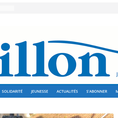
er 80
lises
us !
SOLIDARITÉ
JEUNESSE
ACTUALITÉS
S’ABONNER