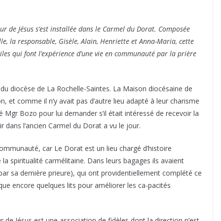
Cœur de Jésus s’est installée dans le Carmel du Dorat. Composée
elle, la responsable, Gisèle, Alain, Henriette et Anna-Maria, cette
iles qui font l’expérience d’une vie en communauté par la prière
 du diocèse de La Rochelle-Saintes. La Maison diocésaine de
on, et comme il n’y avait pas d’autre lieu adapté à leur charisme
é Mgr Bozo pour lui demander s’il était intéressé de recevoir la
r dans l’ancien Carmel du Dorat a vu le jour.
ommunauté, car Le Dorat est un lieu chargé d’histoire
e la spiritualité carmélitaine. Dans leurs bagages ils avaient
ar sa dernière prieure), qui ont providentiellement complété ce
ue encore quelques lits pour améliorer les ca-pacités
 de Jésus est une association de fidèles dont la direction n’est