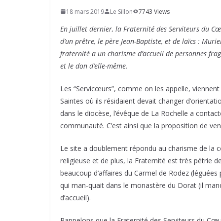
18 mars 2019
Le Sillon
7743 Views
En juillet dernier, la Fraternité des Serviteurs du 
d’un prêtre, le père Jean-Baptiste, et de laïcs : Muri
fraternité a un charisme d’accueil de personnes frag
et le don d’elle-même.
Les “Servicœurs”, comme on les appelle, viennent
Saintes où ils résidaient devait changer d’orientati
dans le diocèse, l’évêque de La Rochelle a contact
communauté. C’est ainsi que la proposition de veni
Le site a doublement répondu au charisme de la c
religieuse et de plus, la Fraternité est très pétrie d
beaucoup d’affaires du Carmel de Rodez (léguées p
qui man-quait dans le monastère du Dorat (il manq
d’accueil).
Rappelons que la Fraternité des Serviteurs du Cœur