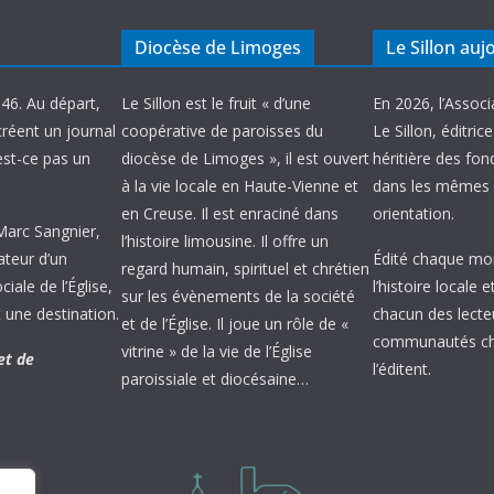
Diocèse de Limoges
Le Sillon auj
946. Au départ,
Le Sillon est le fruit « d’une
En 2026, l’Associ
créent un journal
coopérative de paroisses du
Le Sillon, éditric
’est-ce pas un
diocèse de Limoges », il est ouvert
héritière des fond
à la vie locale en Haute-Vienne et
dans les mêmes 
en Creuse. Il est enraciné dans
orientation.
 Marc Sangnier,
l’histoire limousine. Il offre un
ateur d’un
Édité chaque mois
regard humain, spirituel et chrétien
ale de l’Église,
l’histoire locale 
sur les évènements de la société
 une destination.
chacun des lecte
et de l’Église. Il joue un rôle de «
communautés chr
vitrine » de la vie de l’Église
et de
l’éditent.
paroissiale et diocésaine…