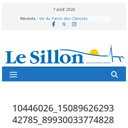
Skip
7 août 2026
to
Récents :
Vie du Parvis des Clarisses
content
La brochure « Des vacances
autrement »
Les grandes tablées : 100 000
personnes à table pour célébrer 80
ans de Fraternité
Splendeurs murales de nos églises
Abonnez-vous ! Réabonnez-vous !
10446026_15089626293
42785_89930033774828