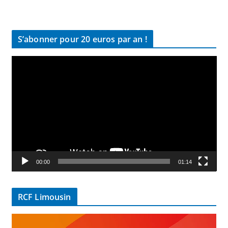
S’abonner pour 20 euros par an !
L
e
c
t
e
u
r
v
00:00
01:14
i
d
é
RCF Limousin
o