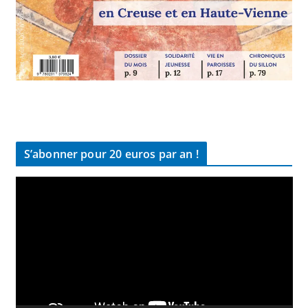
S’abonner pour 20 euros par an !
L
e
c
t
e
u
r
v