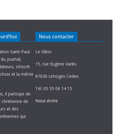
ourd’hui
Nous contacter
ation Saint-Paul-
Le Sillon
e du journal,
15, rue Eugène Varlin,
ateurs, s’inscrit
choix et la même
87036 Limoges Cedex.
Tél. 05 55 06 14 15
, il participe de
Nous écrire
et chrétienne de
urs et des
étiennes qui