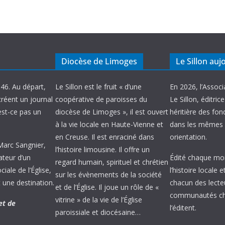
Diocèse de Limoges
Le Sillon auj
946. Au départ,
Le Sillon est le fruit « d’une
En 2026, l’Associ
créent un journal
coopérative de paroisses du
Le Sillon, éditric
’est-ce pas un
diocèse de Limoges », il est ouvert
héritière des fond
à la vie locale en Haute-Vienne et
dans les mêmes 
en Creuse. Il est enraciné dans
orientation.
 Marc Sangnier,
l’histoire limousine. Il offre un
ateur d’un
Édité chaque mois
regard humain, spirituel et chrétien
ale de l’Église,
l’histoire locale 
sur les évènements de la société
 une destination.
chacun des lecte
et de l’Église. Il joue un rôle de «
communautés chr
vitrine » de la vie de l’Église
et de
l’éditent.
paroissiale et diocésaine…