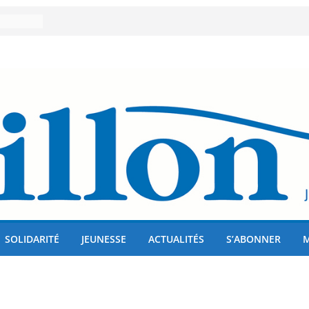
00
brer 80
glises
ous !
SOLIDARITÉ
JEUNESSE
ACTUALITÉS
S’ABONNER