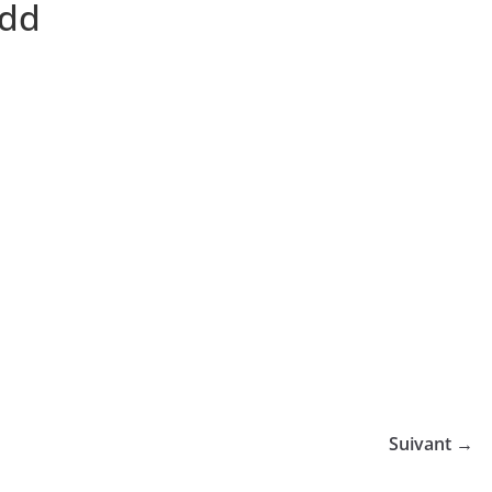
ndd
Suivant →